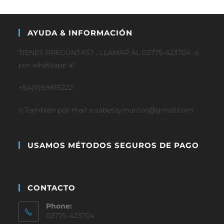
AYUDA & INFORMACIÓN
TIENES PREGUNTAS? , LLAMAR AL 03775-423704 o
por whatsapp al
+54(11)69815222
o También por mail a sabetaymarcos@gmail.com
USAMOS MÉTODOS SEGUROS DE PAGO
CONTACTO
Phone:
03775-423704