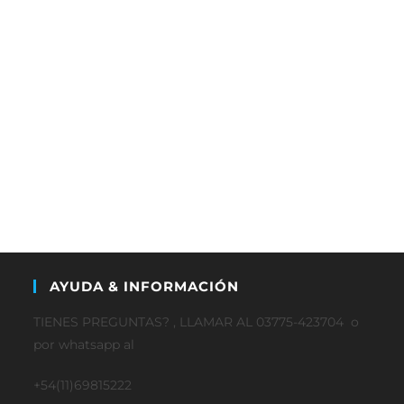
AYUDA & INFORMACIÓN
TIENES PREGUNTAS? , LLAMAR AL 03775-423704 o
por whatsapp al
+54(11)69815222