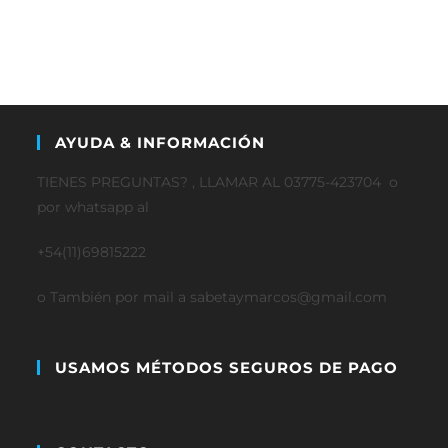
AYUDA & INFORMACIÓN
TIENES PREGUNTAS? , LLAMAR AL 03775-423704 o
por whatsapp al
+54(11)69815222
o También por mail a sabetaymarcos@gmail.com
USAMOS MÉTODOS SEGUROS DE PAGO