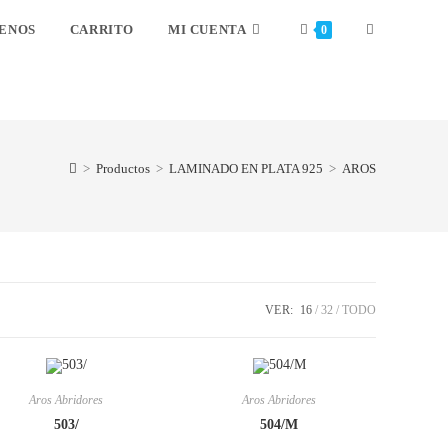
ENOS
CARRITO
MI CUENTA
0
>
Productos
>
LAMINADO EN PLATA 925
>
AROS
VER:
16
32
TODO
Aros Abridores
Aros Abridores
503/
504/M