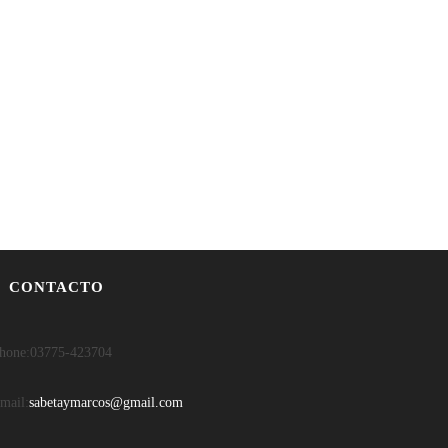
CONTACTO
hone:
03775-423704
mail:
sabetaymarcos@gmail.com