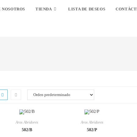
E NOSOTROS
TIENDA
LISTA DE DESEOS
CONTÁCT
Aros Abridores
Aros Abridores
502/B
502/P