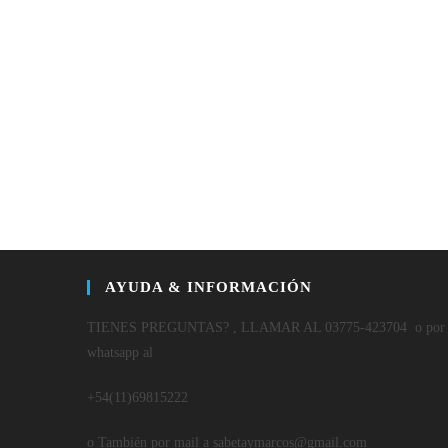
AYUDA & INFORMACIÓN
TIENES PREGUNTAS? , LLAMAR AL 03775-423704 o por
whatsapp al
+54(11)69815222
o También por mail a sabetaymarcos@gmail.com