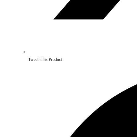
Tweet This Product
Opens
in
a
new
window