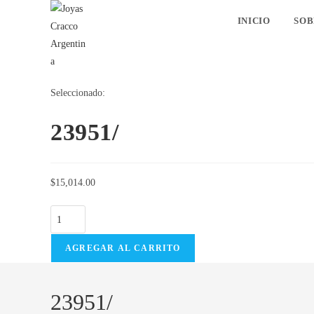
Ir
INICIO
SOB
al
contenido
Seleccionado:
23951/
$
15,014.00
23951/
cantidad
AGREGAR AL CARRITO
23951/