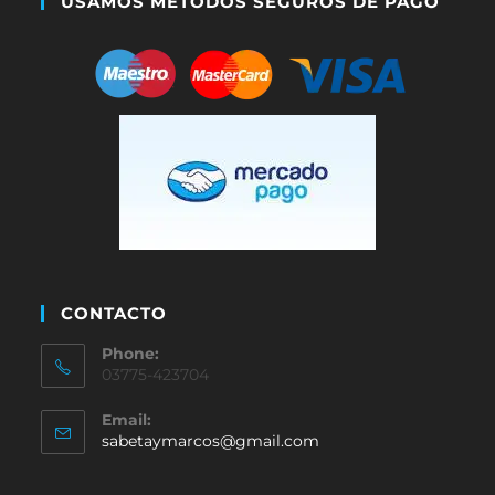
USAMOS MÉTODOS SEGUROS DE PAGO
CONTACTO
Phone:
03775-423704
Email:
sabetaymarcos@gmail.com