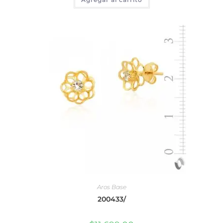
Aros Base
200433/