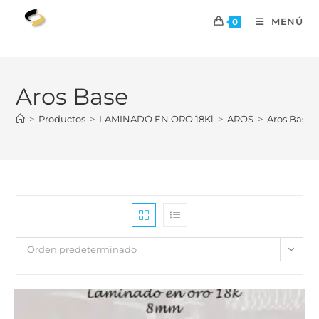
MENÚ
0
Aros Base
>
Productos
>
LAMINADO EN ORO 18Kl
>
AROS
>
Aros Base
Orden predeterminado