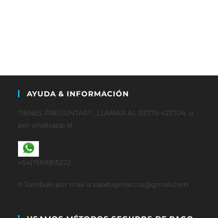
AYUDA & INFORMACIÓN
TIENES PREGUNTAS? , LLAMAR AL 03775-423704 o
por whatsapp al
+54(11)69815222
o También por mail a sabetaymarcos@gmail.com