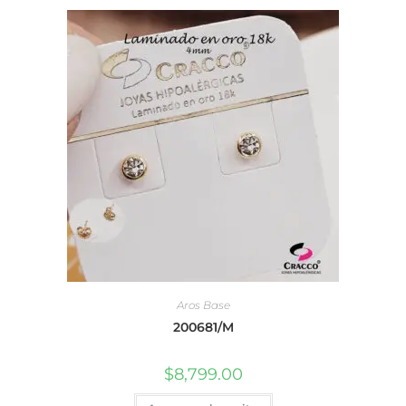
Aros Base
200681/M
$
8,799.00