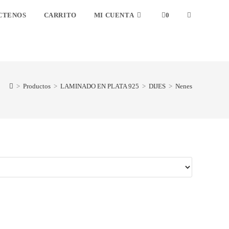
CTENOS
CARRITO
MI CUENTA
0
>
Productos
>
LAMINADO EN PLATA 925
>
DIJES
>
Nenes