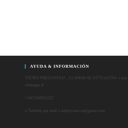
AYUDA & INFORMACIÓN
TIENES PREGUNTAS? , LLAMAR AL 03775-423704 o por
whatsapp al
+54(11)69815222
o También por mail a sabetaymarcos@gmail.com