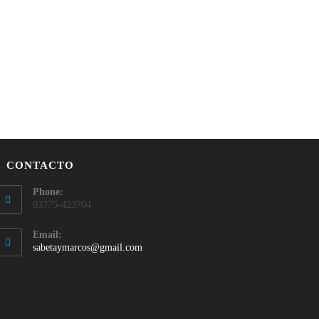
CONTACTO
Phone:
03775-423704
Email:
sabetaymarcos@gmail.com