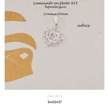
Dijes de 15
540247/