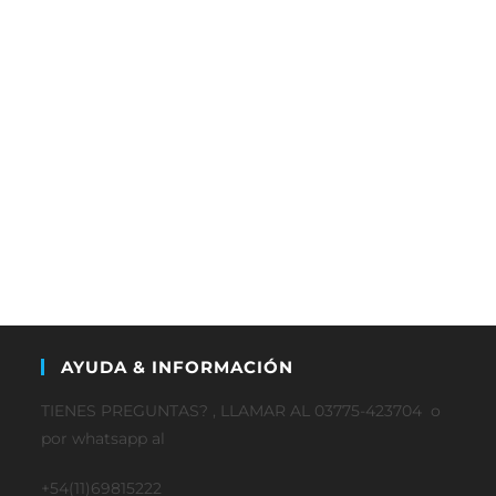
AYUDA & INFORMACIÓN
TIENES PREGUNTAS? , LLAMAR AL 03775-423704 o
por whatsapp al
+54(11)69815222