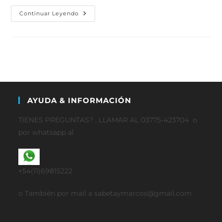
Continuar Leyendo
AYUDA & INFORMACIÓN
TIENES PREGUNTAS? , LLAMAR AL 03775-423704 o
por whatsapp al
+54(11)69815222
o También por mail a sabetaymarcos@gmail.com