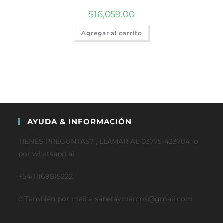
$
16,059.00
Agregar al carrito
AYUDA & INFORMACIÓN
TIENES PREGUNTAS? , LLAMAR AL 03775-423704 o
por whatsapp al
+54(11)69815222
o También por mail a sabetaymarcos@gmail.com