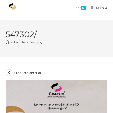
MENÚ
0
547302/
>
Tienda
>
547302/
Producto anterior