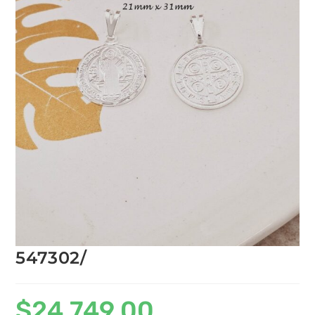
547302/
$
24,749.00