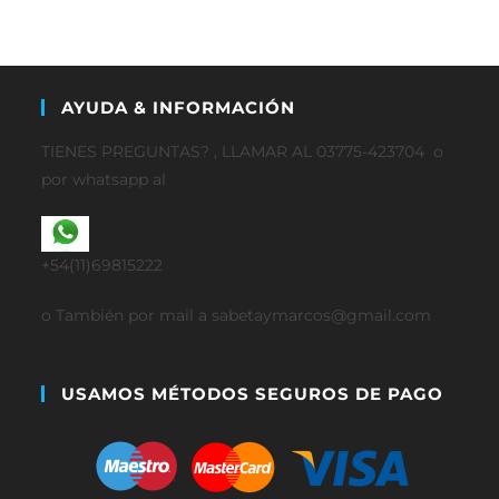
AYUDA & INFORMACIÓN
TIENES PREGUNTAS? , LLAMAR AL 03775-423704 o
por whatsapp al
+54(11)69815222
o También por mail a sabetaymarcos@gmail.com
USAMOS MÉTODOS SEGUROS DE PAGO