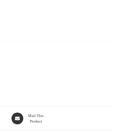
Opens
Mail This
Product
in
a