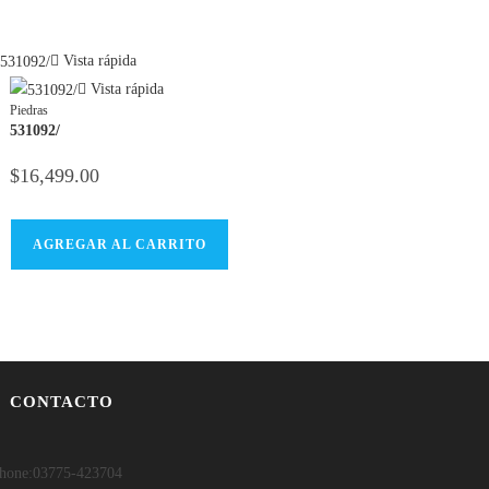
new
window
Vista rápida
Vista rápida
Piedras
531092/
$
16,499.00
AGREGAR AL CARRITO
CONTACTO
hone:
03775-423704