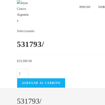
Ir
INICIO
SOB
al
contenido
Seleccionado:
531793/
$
19,689.00
531793/
cantidad
AGREGAR AL CARRITO
531793/