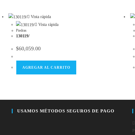
new
new
window
window
Vista rápida
Vista rápida
Piedras
130119/
$
60,059.00
AGREGAR AL CARRITO
USAMOS MÉTODOS SEGUROS DE PAGO
P