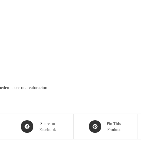
ueden hacer una valoración.
Opens
Opens
Share on
Pin This
Facebook
Product
in
in
a
a