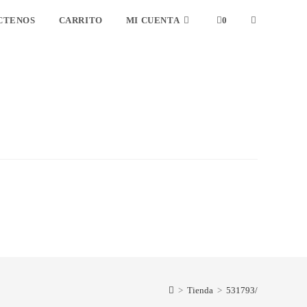
CTENOS
CARRITO
MI CUENTA
0
ALTERNAR
BÚSQUEDA
DE
LA
WEB
>
Tienda
>
531793/