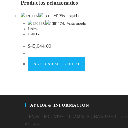
Productos relacionados
new
window
Vista rápida
Vista rápida
Piedras
130112/
$
45,044.00
AGREGAR AL CARRITO
AYUDA & INFORMACIÓN
TIENES PREGUNTAS? , LLAMAR AL 03775-423704 o por
whatsapp al