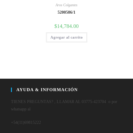
Aros Colgantes
5200586/1
$
14,784.00
Agregar al carrito
AYUDA & INFORMACIÓN
TIENES PREGUNTAS? , LLAMAR AL 03775-423704 o por
whatsapp al
+54(11)69815222