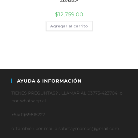
5201283/
$
12,759.00
Agregar al carrito
AYUDA & INFORMACIÓN
TIENES PREGUNTAS? , LLAMAR AL 03775-423704 o
por whatsapp al
+54(11)69815222
o También por mail a sabetaymarcos@gmail.com