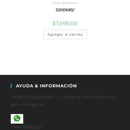
Aros Abridores
5200685/
$
7,699.00
Agregar al carrito
AYUDA & INFORMACIÓN
TIENES PREGUNTAS? , LLAMAR AL 03775-423704 o
por whatsapp al
+54(11)69815222