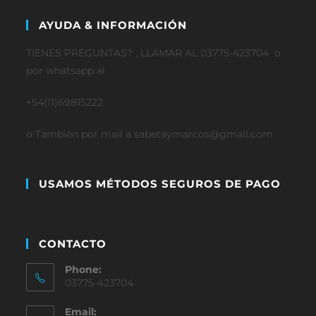
AYUDA & INFORMACIÓN
TIENES PREGUNTAS? , LLAMAR AL 03775-423704 o
por whatsapp al
+54(11)69815222
o También por mail a sabetaymarcos@gmail.com
USAMOS MÉTODOS SEGUROS DE PAGO
CONTACTO
Phone:
03775-423704
Email: