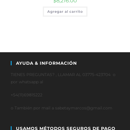
$
8,216.00
Agregar al carrito
AYUDA & INFORMACIÓN
TIENES PREGUNTAS? , LLAMAR AL 03775-423704 o
por whatsapp al
+54(11)69815222
o También por mail a sabetaymarcos@gmail.com
USAMOS MÉTODOS SEGUROS DE PAGO