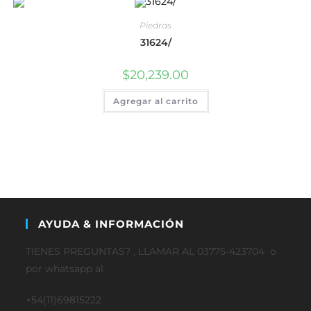
Piedras
31624/
$
20,239.00
Agregar al carrito
AYUDA & INFORMACIÓN
TIENES PREGUNTAS? , LLAMAR AL 03775-423704 o
por whatsapp al
+54(11)69815222