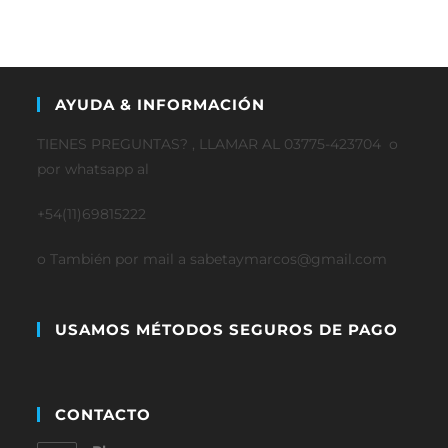
AYUDA & INFORMACIÓN
TIENES PREGUNTAS? , LLAMAR AL 03775-423704 o
por whatsapp al
+54(11)69815222
o También por mail a sabetaymarcos@gmail.com
USAMOS MÉTODOS SEGUROS DE PAGO
CONTACTO