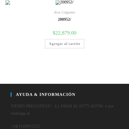
Aros Colgantes
200952/
$
22,879.00
Agregar al carrito
AYUDA & INFORMACIÓN
TIENES PREGUNTAS? , LLAMAR AL 03775-423704 o por
whatsapp al
+54(11)69815222