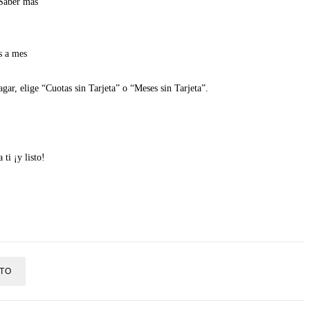
Saber más
s a mes
gar, elige “Cuotas sin Tarjeta” o “Meses sin Tarjeta”.
ti ¡y listo!
TO