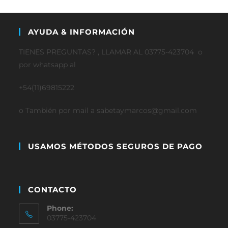
AYUDA & INFORMACIÓN
TIENES PREGUNTAS? , LLAMAR AL 03775-423704 o
por whatsapp al
+54(11)69815222
o También por mail a sabetaymarcos@gmail.com
USAMOS MÉTODOS SEGUROS DE PAGO
CONTACTO
Phone:
03775-423704